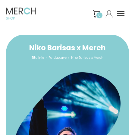
0
Niko Barisas x Merch
Titulinis
Parduotuvė
Niko Barisas x Merch
>
>