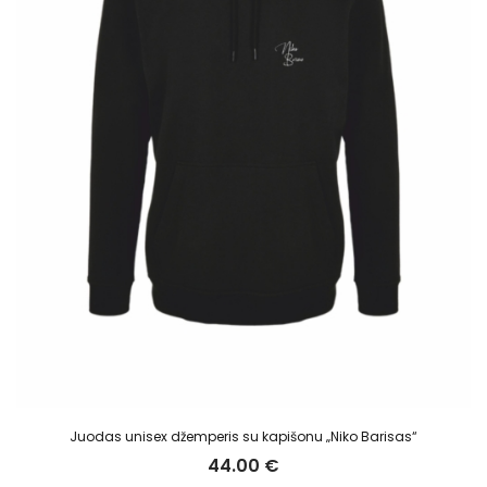
Juodas unisex džemperis su kapišonu „Niko Barisas“
44.00
€