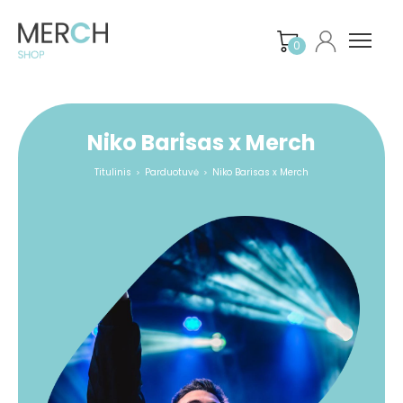
0
Niko Barisas x Merch
Titulinis
Parduotuvė
Niko Barisas x Merch
>
>