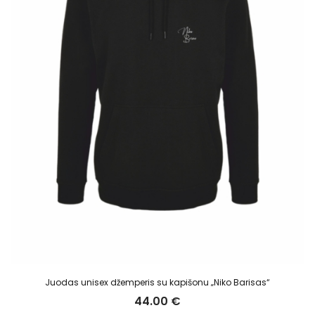
Juodas unisex džemperis su kapišonu „Niko Barisas“
44.00
€