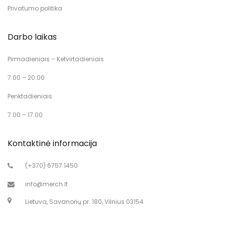
Privatumo politika
Darbo laikas
Pirmadieniais – Ketvirtadieniais
7:00 – 20:00
Penktadieniais
7:00 – 17:00
Kontaktinė informacija
(+370) 6757 1450
info@merch.lt
Lietuva, Savanorių pr. 180, Vilnius 03154