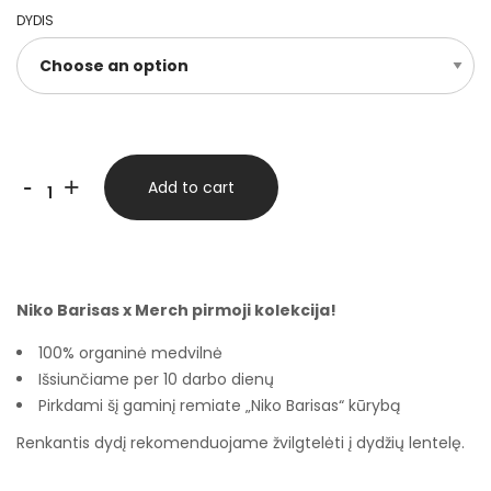
DYDIS
-
+
Add to cart
Niko Barisas x Merch pirmoji kolekcija!
100% organinė medvilnė
Išsiunčiame per 10 darbo dienų
Pirkdami šį gaminį remiate „Niko Barisas“ kūrybą
Renkantis dydį rekomenduojame žvilgtelėti į dydžių lentelę.