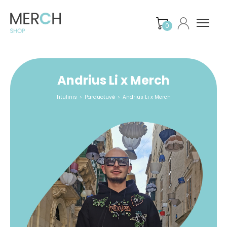
0
Andrius Li x Merch
Titulinis
Parduotuvė
Andrius Li x Merch
>
>