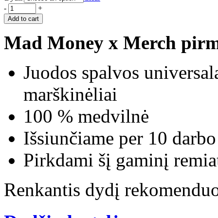
-
+
Add to cart
Mad Money x Merch pirmo
Juodos spalvos universal
marškinėliai
100 % medvilnė
Išsiunčiame per 10 darbo
Pirkdami šį gaminį rem
Renkantis dydį rekomenduoja