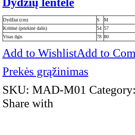
Dydžių lentelė
Dydžiai (cm)
S
M
Krūtinė (priekinė dalis)
54
57
Visas ilgis
78
80
Add to Wishlist
Add to Com
Prekės grąžinimas
SKU:
MAD-M01
Category
Share with