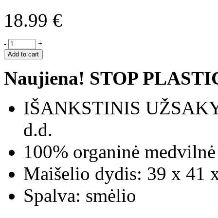
18.99
€
-
+
Add to cart
Naujiena! STOP PLASTI
IŠANKSTINIS UŽSAKYMA
d.d.
100% organinė medvilnė
Maišelio dydis: 39 x 41 x
Spalva: smėlio